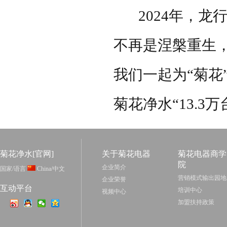
2024
年，龙
不再是涅槃重生
我们一起为“菊花
菊花净水“
13.3
万
菊花净水[官网]
关于菊花电器
菊花电器商学
院
企业简介
国家/语言
China/中文
营销模式输出园地
企业荣誉
互动平台
培训中心
视频中心
加盟扶持政策