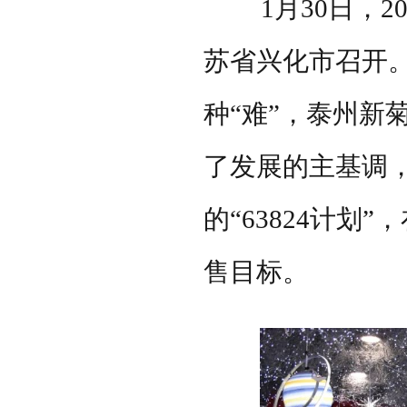
1
月
30
日，
2
苏省兴化市召开
种“难”，泰州新
了发展的主基调
的“
63824
计划”
售目标。